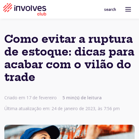
search
Como evitar a ruptura
de estoque: dicas para
acabar com o vilão do
trade
Criado em 17 de fevereiro
5
min(s) de leitura
Última atualização em: 24 de janeiro de 2023, às 7:56 pm