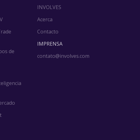
INVOLVES
DV
Acerca
Trade
Contacto
IMPRENSA
pos de
contato@involves.com
teligencia
ercado
t