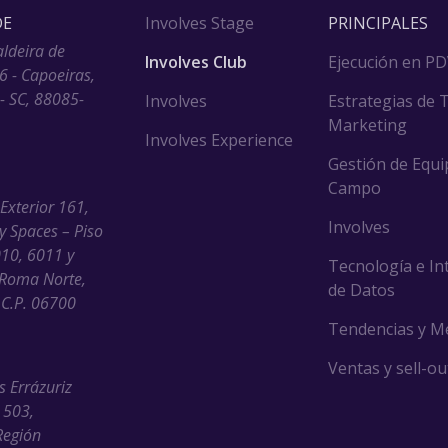
DE
Involves Stage
PRINCIPALES
aldeira de
Involves Club
Ejecución en P
6 - Capoeiras,
 - SC, 88085-
Involves
Estrategias de 
Marketing
Involves Experience
Gestión de Equi
Campo
 Exterior 161,
Involves
ny Spaces – Piso
010, 6011 y
Tecnología e In
Roma Norte,
de Datos
C.P. 06700
Tendencias y M
Ventas y sell-ou
s Errázuriz
 503,
Región