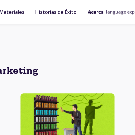
Materiales
Historias de Éxito
Acerca
search
language ex
arketing