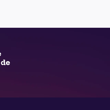
e
 de