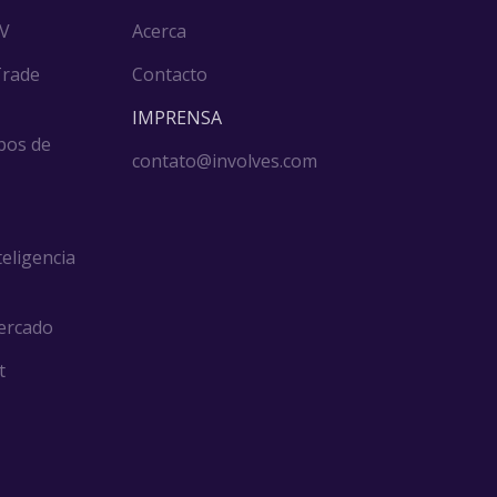
DV
Acerca
Trade
Contacto
IMPRENSA
pos de
contato@involves.com
teligencia
ercado
t