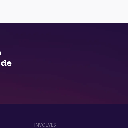
e
 de
INVOLVES