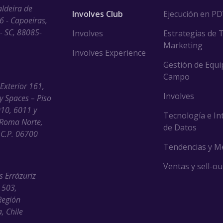
aldeira de
Involves Club
Ejecución en P
6 - Capoeiras,
 - SC, 88085-
Involves
Estrategias de 
Marketing
Involves Experience
Gestión de Equi
Campo
 Exterior 161,
Involves
ny Spaces – Piso
010, 6011 y
Tecnología e In
Roma Norte,
de Datos
C.P. 06700
Tendencias y M
Ventas y sell-ou
s Errázuriz
 503,
Región
, Chile