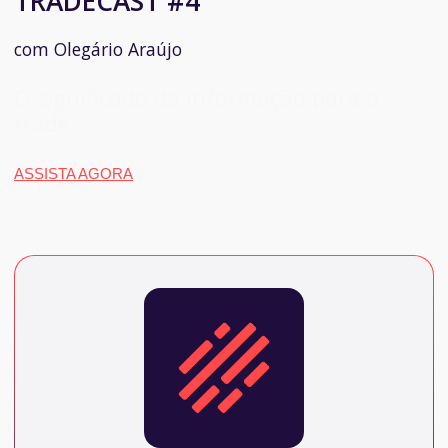
TRADECAST #4
com Olegário Araújo
O significado da informação para o
trade
ASSISTA AGORA