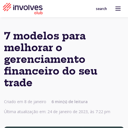
search
7 modelos para
melhorar o
gerenciamento
financeiro do seu
trade
Criado em 8 de janeiro
6
min(s) de leitura
Última atualização em: 24 de janeiro de 2023, às 7:22 pm