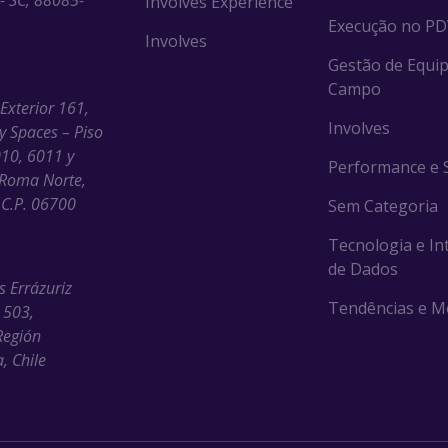
 - SC, 88085-
Involves Experience
Execução no P
Involves
Gestão de Equip
Campo
 Exterior 161,
Involves
ny Spaces – Piso
010, 6011 y
Performance e S
Roma Norte,
C.P. 06700
Sem Categoria
Tecnologia e In
de Dados
s Errázuriz
Tendências e M
 503,
Región
, Chile