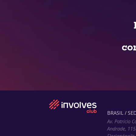
co
BRASIL / SE
Av. Patrício C
Andrade, 115