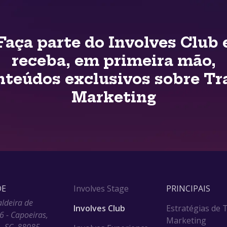
Faça parte do Involves Club 
receba, em primeira mão,
nteúdos exclusivos sobre Tr
Marketing
DE
Involves Stage
PRINCIPAIS
aldeira de
Involves Club
Estratégias de 
6 - Capoeiras,
Marketing