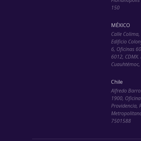
Florianópolis
150
MÉXICO
Calle Colima,
Edificio Colo
6, Oficinas 6
6012, CDMX. 
Cuauhtémoc, 
Chile
Alfredo Barro
1900, Oficina
Providencia, 
Metropolitana
7501588