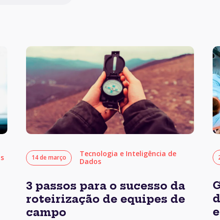
Tecnologia e Inteligência de
os
14 de março
Dados
G
3 passos para o sucesso da
d
roteirização de equipes de
e
campo