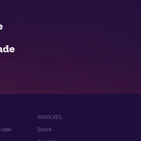
e
ade
INVOLVES
Trade
Sobre