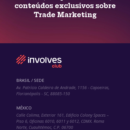
conteúdos exclusivos sobre
Trade Marketing
BRASIL / SEDE
Av. Patrício Caldeira de Andrade, 1156 - Capoeiras,
Florianópolis - SC, 88085-150
MÉXICO
Calle Colima, Exterior 161, Edificio Colony Spaces –
Piso 6, Oficinas 6010, 6011 y 6012, CDMX. Roma
Norte, Cuauhtémoc, C.P. 06700