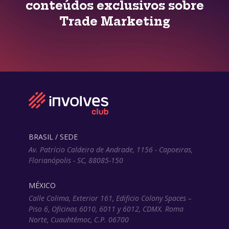
conteúdos exclusivos sobre
Trade Marketing
BRASIL / SEDE
Av. Patrício Caldeira de Andrade, 1156 - Capoeiras,
Florianópolis - SC, 88085-150
MÉXICO
Calle Colima, Exterior 161, Edificio Colony Spaces –
Piso 6, Oficinas 6010, 6011 y 6012, CDMX. Roma
Norte, Cuauhtémoc, C.P. 06700