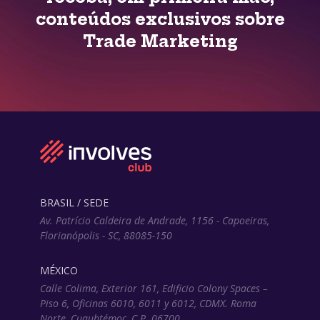
conteúdos exclusivos sobre
Trade Marketing
BRASIL / SEDE
Av. Patrício Caldeira de Andrade, 1156 - Capoeiras,
Florianópolis - SC, 88085-150
MÉXICO
Calle Colima, Exterior 161, Edificio Colony Spaces –
Piso 6, Oficinas 6010, 6011 y 6012, CDMX. Roma
Norte, Cuauhtémoc, C.P. 06700