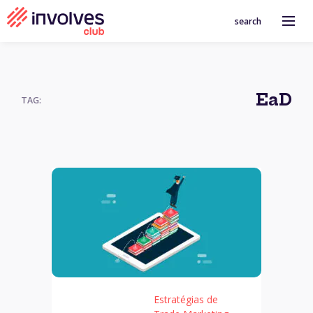
search
EaD
TAG:
Estratégias de