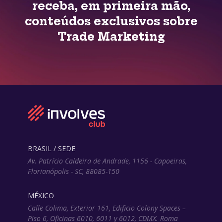
receba, em primeira mão,
conteúdos exclusivos sobre
Trade Marketing
BRASIL / SEDE
Av. Patrício Caldeira de Andrade, 1156 - Capoeiras,
Florianópolis - SC, 88085-150
MÉXICO
Calle Colima, Exterior 161, Edificio Colony Spaces –
Piso 6, Oficinas 6010, 6011 y 6012, CDMX. Roma