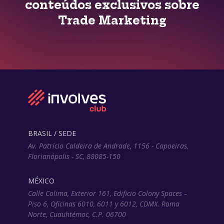
conteúdos exclusivos sobre
Trade Marketing
BRASIL / SEDE
Av. Patrício Caldeira de Andrade, 1156 - Capoeiras,
Florianópolis - SC, 88085-150
MÉXICO
Calle Colima, Exterior 161, Edificio Colony Spaces –
Piso 6, Oficinas 6010, 6011 y 6012, CDMX. Roma
Norte, Cuauhtémoc, C.P. 06700