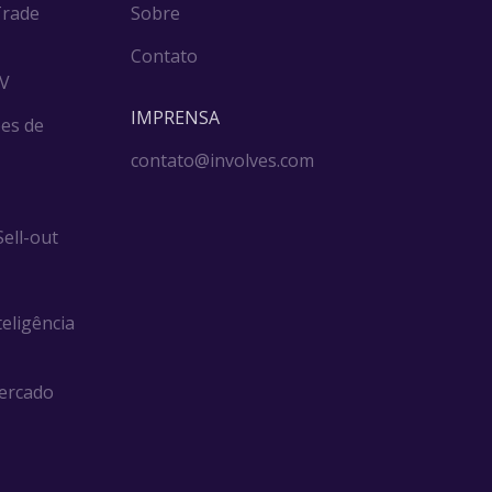
Trade
Sobre
Contato
DV
IMPRENSA
es de
contato@involves.com
ell-out
teligência
ercado