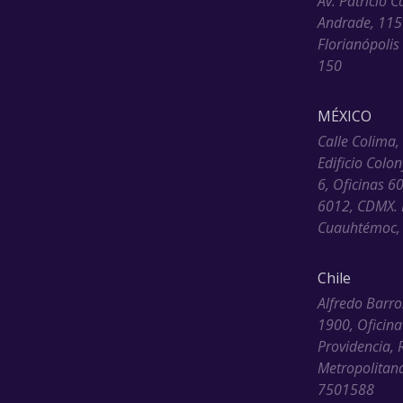
Av. Patrício C
Andrade, 115
Florianópolis
150
MÉXICO
Calle Colima,
Edificio Colo
6, Oficinas 6
6012, CDMX. 
Cuauhtémoc, 
Chile
Alfredo Barro
1900, Oficina
Providencia, 
Metropolitana
7501588