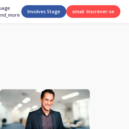
uage
Involves Stage
email
Inscrever-se
and_more