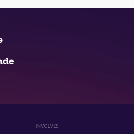
e
ade
INVOLVES