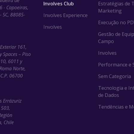
aldeira de
Involves Club
Estratégias de 
6 - Capoeiras,
Marketing
 - SC, 88085-
Involves Experience
Execução no P
Involves
Gestão de Equip
Campo
 Exterior 161,
Involves
ny Spaces – Piso
010, 6011 y
Performance e S
Roma Norte,
C.P. 06700
Sem Categoria
Tecnologia e In
de Dados
s Errázuriz
Tendências e M
 503,
Región
, Chile