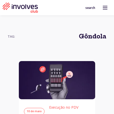
search
Gôndola
TAG:
Execução no PDV
10 de maio