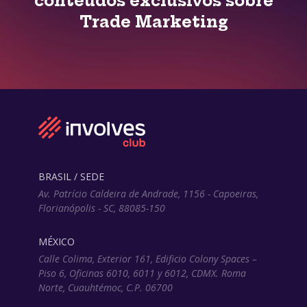
conteúdos exclusivos sobre
Trade Marketing
BRASIL / SEDE
Av. Patrício Caldeira de Andrade, 1156 - Capoeiras,
Florianópolis - SC, 88085-150
MÉXICO
Calle Colima, Exterior 161, Edificio Colony Spaces –
Piso 6, Oficinas 6010, 6011 y 6012, CDMX. Roma
Norte, Cuauhtémoc, C.P. 06700