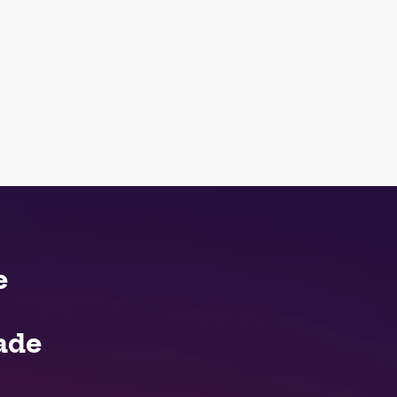
e
ade