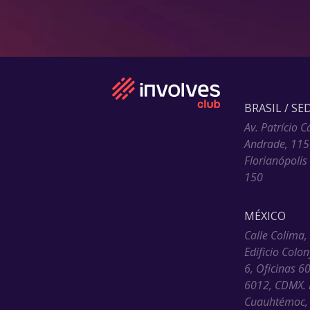
BRASIL / SE
Av. Patrício C
Andrade, 115
Florianópolis
150
MÉXICO
Calle Colima,
Edificio Colo
6, Oficinas 6
6012, CDMX. 
Cuauhtémoc, 