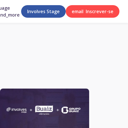
uage
Involves Stage
email
Inscrever-se
and_more