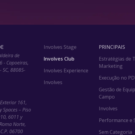
DE
Involves Stage
PRINCIPAIS
aldeira de
Involves Club
Estratégias de 
6 - Capoeiras,
Marketing
 - SC, 88085-
Involves Experience
Execução no P
Involves
Gestão de Equip
Campo
 Exterior 161,
Involves
ny Spaces – Piso
010, 6011 y
Performance e S
Roma Norte,
C.P. 06700
Sem Categoria