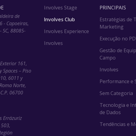
DE
Involves Stage
PRINCIPAIS
aldeira de
Involves Club
Estratégias de 
6 - Capoeiras,
Marketing
 - SC, 88085-
Involves Experience
Execução no P
Involves
Gestão de Equip
Campo
 Exterior 161,
Involves
ny Spaces – Piso
010, 6011 y
Performance e S
Roma Norte,
C.P. 06700
Sem Categoria
Tecnologia e In
de Dados
s Errázuriz
Tendências e M
 503,
Región