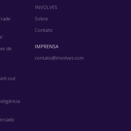
INVOLVES
Trade
Sobre
Contato
DV
IMPRENSA
es de
contato@involves.com
ell-out
teligência
ercado