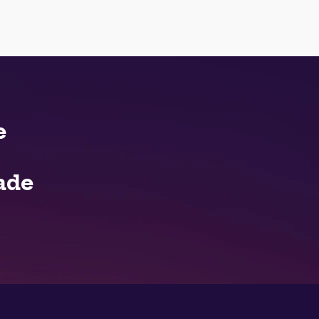
e
ade