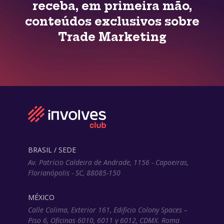
receba, em primeira mão,
conteúdos exclusivos sobre
Trade Marketing
BRASIL / SEDE
Av. Patrício Caldeira de Andrade, 1156 - Capoeiras,
Florianópolis - SC, 88085-150
MÉXICO
Calle Colima, Exterior 161, Edificio Colony Spaces –
Piso 6, Oficinas 6010, 6011 y 6012, CDMX. Roma