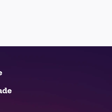
e
ade