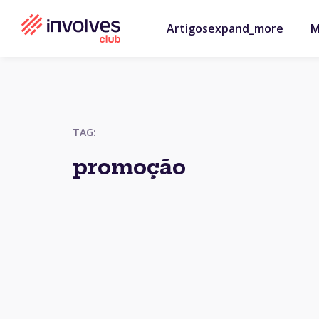
Artigos
expand_more
M
TAG:
promoção