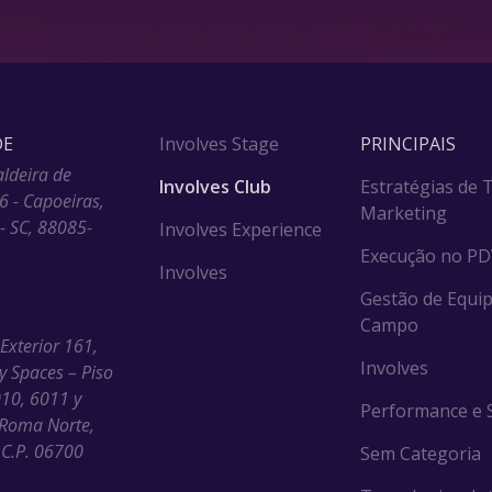
DE
Involves Stage
PRINCIPAIS
aldeira de
Involves Club
Estratégias de 
6 - Capoeiras,
Marketing
 - SC, 88085-
Involves Experience
Execução no P
Involves
Gestão de Equip
Campo
 Exterior 161,
Involves
ny Spaces – Piso
010, 6011 y
Performance e S
Roma Norte,
C.P. 06700
Sem Categoria