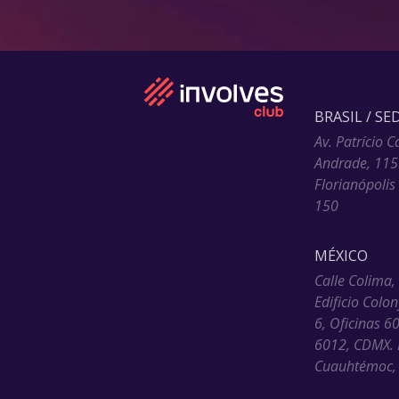
BRASIL / SE
Av. Patrício C
Andrade, 115
Florianópolis
150
MÉXICO
Calle Colima,
Edificio Colo
6, Oficinas 6
6012, CDMX. 
Cuauhtémoc, 