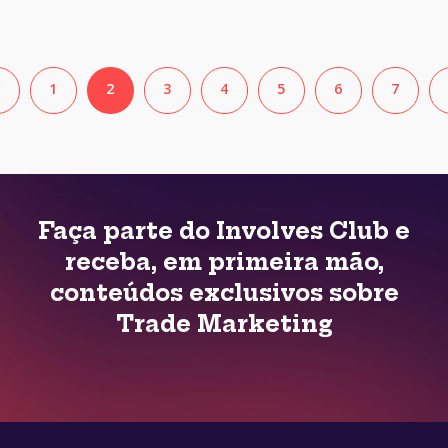
❮
1
2
3
4
5
6
7
Faça parte do Involves Club e
receba, em primeira mão,
conteúdos exclusivos sobre
Trade Marketing