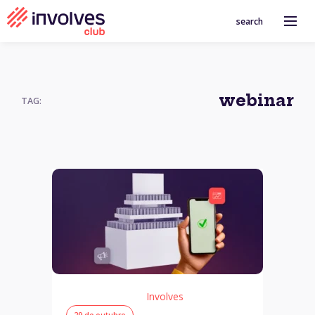
search
webinar
TAG:
Involves
29 de outubro