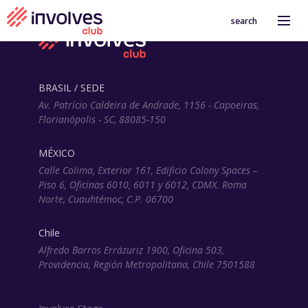
search
BRASIL / SEDE
Av. Patrício Caldeira de Andrade, 1156 - Capoeiras,
Florianópolis - SC, 88085-150
MÉXICO
Calle Colima, Exterior 161, Edificio Colony Spaces –
Piso 6, Oficinas 6010, 6011 y 6012, CDMX. Roma
Norte, Cuauhtémoc, C.P. 06700
Chile
Alfredo Barros Errázuriz 1900, Oficina 503,
Providencia, Región Metropolitana, Chile 7501588