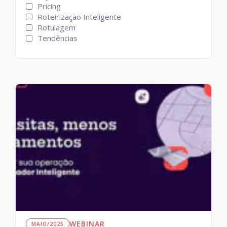
Pricing
Roteirização Inteligente
Rotulagem
Tendências
WEBINAR
MAIO/2025