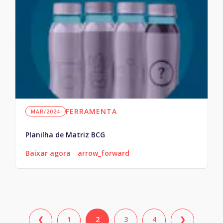
FERRAMENTA
MAR/2024
Planilha de Matriz BCG
Baixar agora
arrow_forward
❮
1
2
3
4
❯