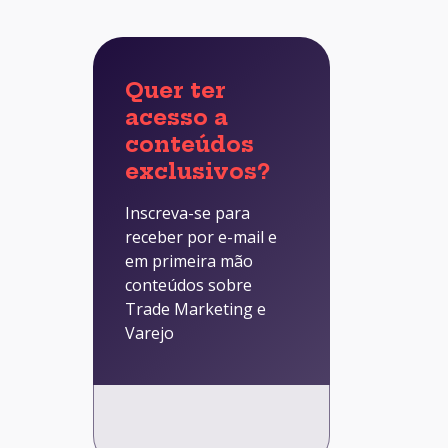
Quer ter
acesso a
conteúdos
exclusivos?
Inscreva-se para
receber por e-mail e
em primeira mão
conteúdos sobre
Trade Marketing e
Varejo