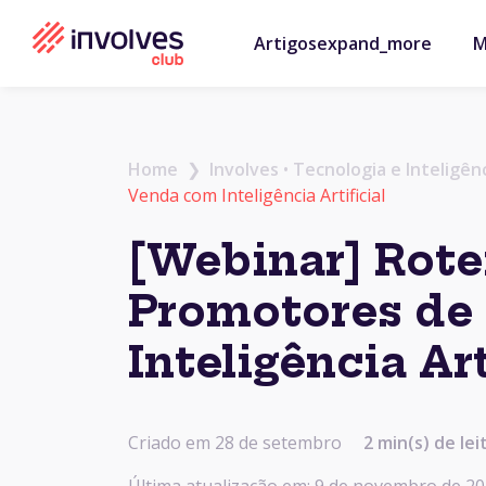
Artigos
expand_more
M
Home
❯
Involves
•
Tecnologia e Inteligên
Venda com Inteligência Artificial
[Webinar] Rote
Promotores de
Inteligência Art
Criado em 28 de setembro
2 min(s) de lei