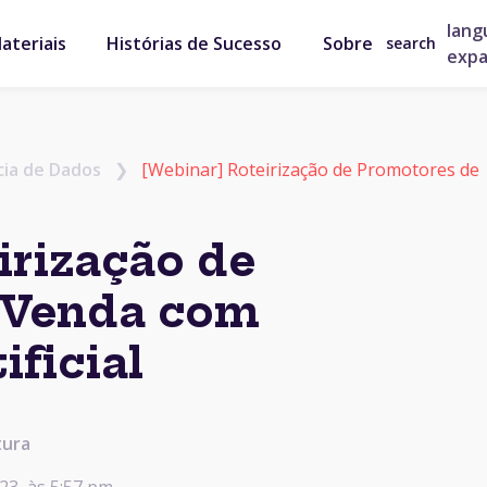
lang
ateriais
Histórias de Sucesso
Sobre
search
exp
cia de Dados
❯
[Webinar] Roteirização de Promotores de
irização de
 Venda com
ificial
tura