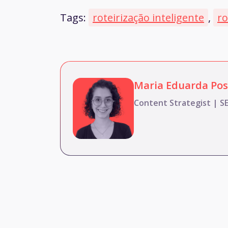
Tags:
roteirização inteligente
,
ro
Maria Eduarda Po
Content Strategist | S