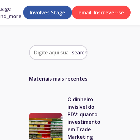
uage
Involves Stage
email
Inscrever-se
and_more
search
Materiais mais recentes
O dinheiro
invisível do
PDV: quanto
investimento
em Trade
Marketing