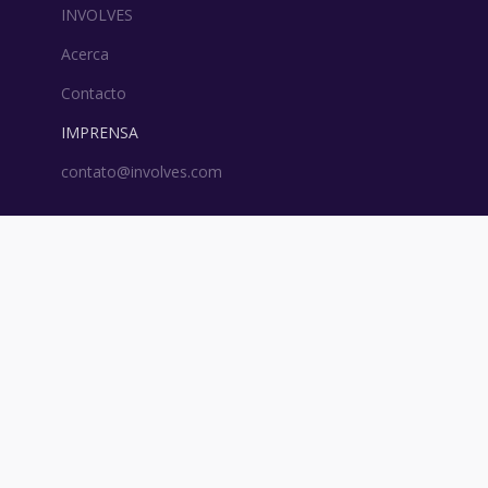
INVOLVES
Acerca
Contacto
IMPRENSA
contato@involves.com
Política de Privacidad
Portugês (BR)
Espanhol