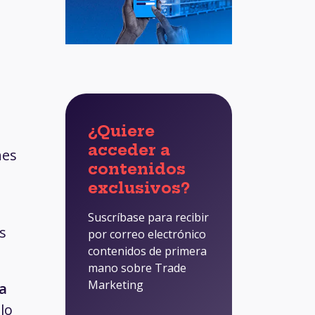
¿Quiere
acceder a
nes
contenidos
exclusivos?
Suscríbase para recibir
s
por correo electrónico
contenidos de primera
mano sobre Trade
Marketing
a
lo