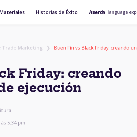
Materiales
Historias de Éxito
Acerca
search
language ex
e Trade Marketing
❯
Buen Fin vs Black Friday: creando u
ack Friday: creando
 de ejecución
itura
, às 5:34 pm