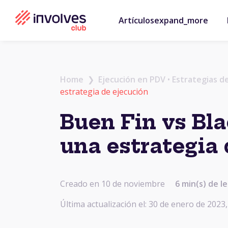
Artículos
expand_more
Home
❯
Ejecución en PDV
•
Estrategias d
estrategia de ejecución
Buen Fin vs Bl
una estrategia
Creado en 10 de noviembre
6
min(s) de le
Última actualización el: 30 de enero de 2023