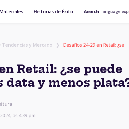
Materiales
Historias de Éxito
Acerca
search
language ex
•
Tendencias y Mercado
❯
Desafíos 24-29 en Retail: ¿se
en Retail: ¿se puede
 data y menos plata
eitura
 2024, às 4:39 pm