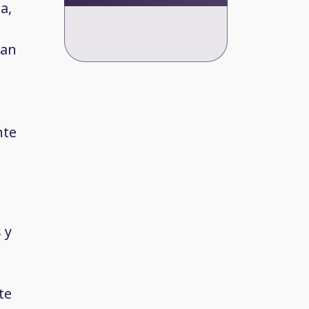
a,
tan
nte
 y
te