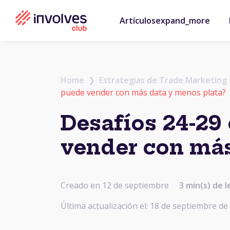
Artículos
expand_more
Home
❯
Estrategias de Trade Marketing
puede vender con más data y menos plata?
Desafíos 24-29 
vender con más
Creado en 12 de septiembre
3 min(s) de l
Última actualización el: 18 de septiembre de