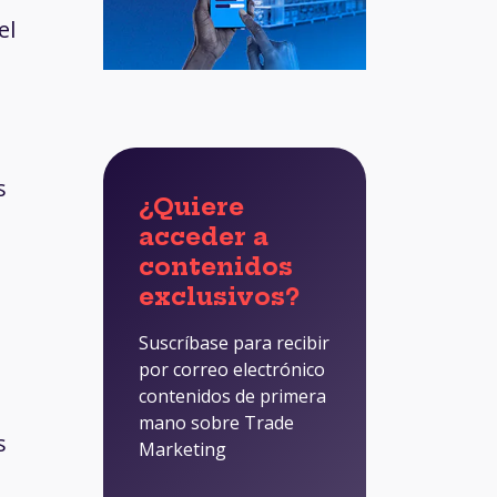
el
s
¿Quiere
acceder a
contenidos
exclusivos?
Suscríbase para recibir
por correo electrónico
contenidos de primera
mano sobre Trade
s
Marketing