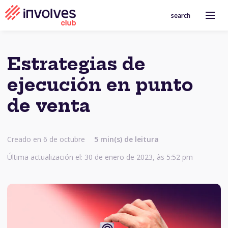
search
Estrategias de
ejecución en punto
de venta
Creado en 6 de octubre
5
min(s) de leitura
Última actualización el: 30 de enero de 2023, às 5:52 pm