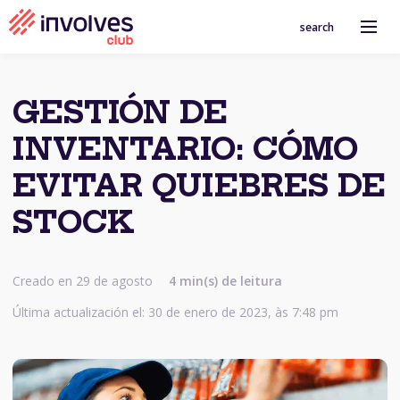
search
GESTIÓN DE
INVENTARIO: CÓMO
EVITAR QUIEBRES DE
STOCK
Creado en 29 de agosto
4
min(s) de leitura
Última actualización el: 30 de enero de 2023, às 7:48 pm