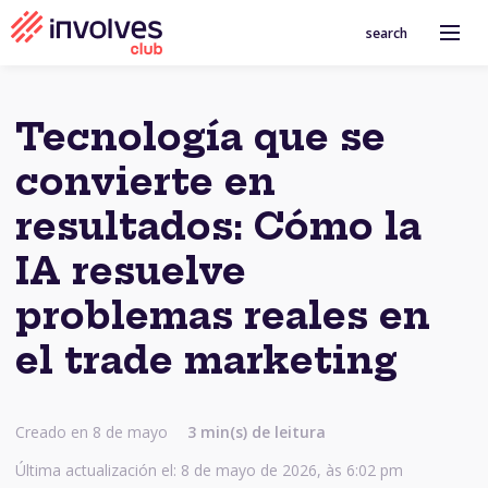
search
Tecnología que se
convierte en
resultados: Cómo la
IA resuelve
problemas reales en
el trade marketing
Creado en 8 de mayo
3
min(s) de leitura
Última actualización el: 8 de mayo de 2026, às 6:02 pm