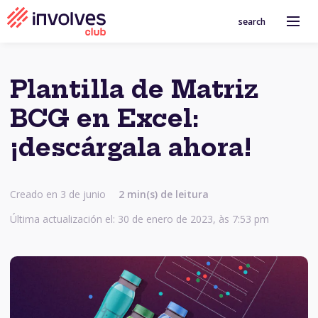
search
Plantilla de Matriz
BCG en Excel:
¡descárgala ahora!
Creado en 3 de junio
2
min(s) de leitura
Última actualización el: 30 de enero de 2023, às 7:53 pm