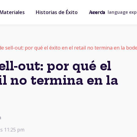
Materiales
Historias de Éxito
Acerca
search
language ex
de sell-out: por qué el éxito en el retail no termina en la bod
ll-out: por qué el
il no termina en la
a
 às 11:25 pm