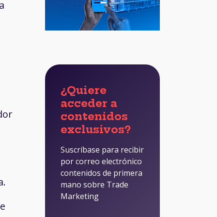
a
¿Quiere
acceder a
dor
contenidos
exclusivos?
Suscríbase para recibir
por correo electrónico
contenidos de primera
a.
mano sobre Trade
Marketing
de