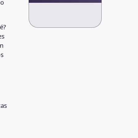
lo
ué?
es
en
os
tas