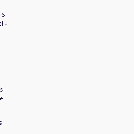
. Si
ll-
és
pe
s