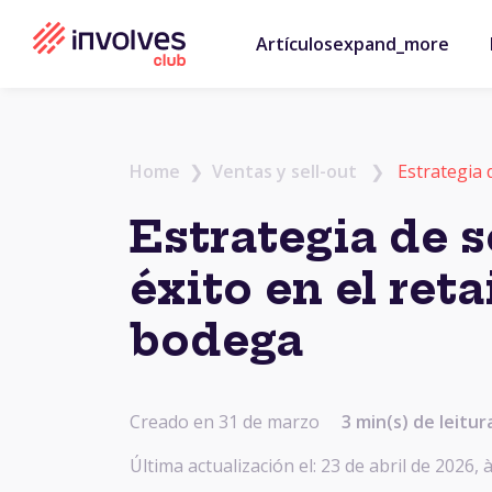
Artículos
expand_more
Home
❯
Ventas y sell-out
❯
Estrategia 
Estrategia de se
éxito en el reta
bodega
Creado en 31 de marzo
3 min(s) de leitur
Última actualización el: 23 de abril de 2026,