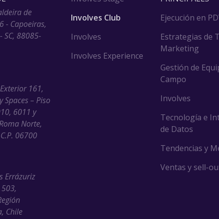
aldeira de
Involves Club
Ejecución en P
6 - Capoeiras,
 - SC, 88085-
Involves
Estrategias de 
Marketing
Involves Experience
Gestión de Equi
Campo
 Exterior 161,
Involves
ny Spaces – Piso
010, 6011 y
Tecnología e In
Roma Norte,
de Datos
C.P. 06700
Tendencias y M
Ventas y sell-ou
s Errázuriz
 503,
Región
, Chile