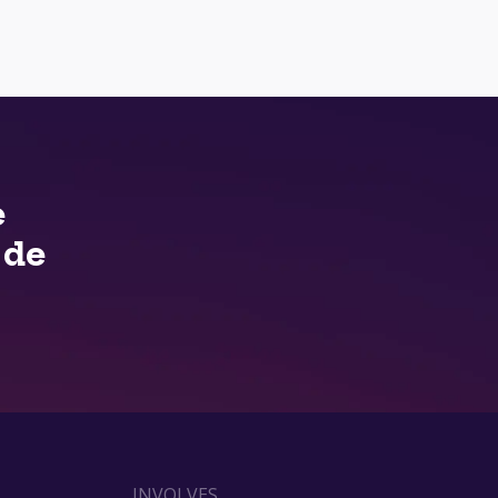
e
 de
INVOLVES