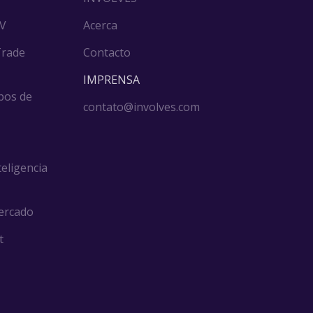
DV
Acerca
Trade
Contacto
IMPRENSA
pos de
contato@involves.com
teligencia
ercado
t