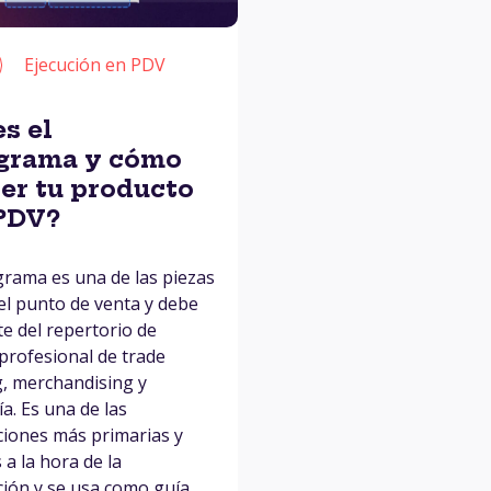
Ejecución en PDV
s el
grama y cómo
er tu producto
 PDV?
rama es una de las piezas
 el punto de venta y debe
te del repertorio de
 profesional de trade
, merchandising y
a. Es una de las
iones más primarias y
 a la hora de la
ión y se usa como guía