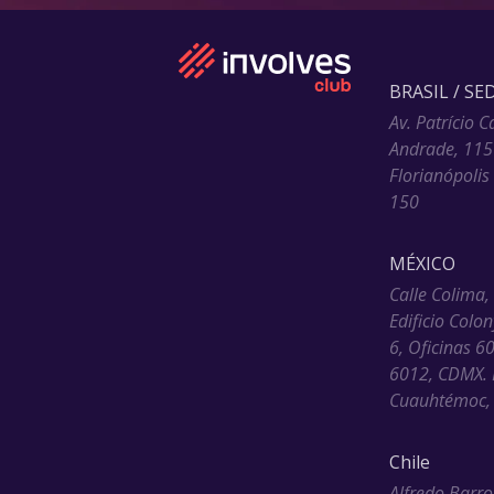
BRASIL / SE
Av. Patrício C
Andrade, 115
Florianópolis
150
MÉXICO
Calle Colima,
Edificio Colo
6, Oficinas 6
6012, CDMX. 
Cuauhtémoc, 
Chile
Alfredo Barro