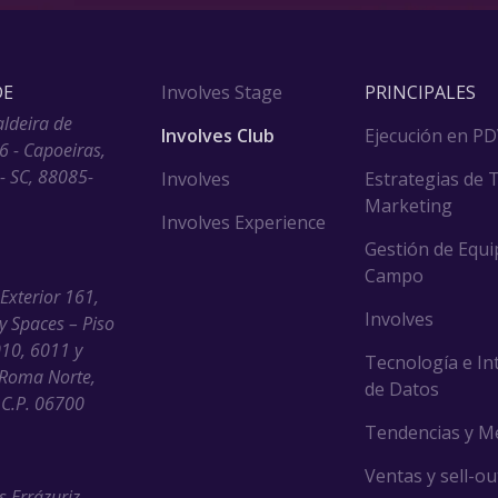
DE
Involves Stage
PRINCIPALES
aldeira de
Involves Club
Ejecución en P
6 - Capoeiras,
 - SC, 88085-
Involves
Estrategias de 
Marketing
Involves Experience
Gestión de Equi
Campo
 Exterior 161,
Involves
ny Spaces – Piso
010, 6011 y
Tecnología e In
Roma Norte,
de Datos
C.P. 06700
Tendencias y M
Ventas y sell-ou
s Errázuriz