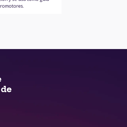
promotores.
e
 de