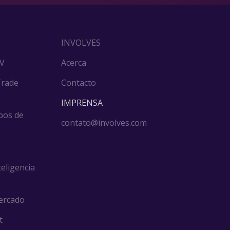
INVOLVES
DV
Acerca
Trade
Contacto
IMPRENSA
pos de
contato@involves.com
teligencia
ercado
t