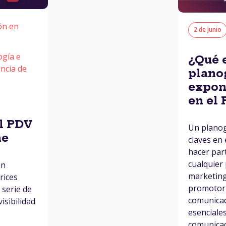
ón en
2 de junio
ogía e
¿Qué e
encia de
plano
expon
en el
l PDV
Un planog
ne
claves en
hacer par
cualquier
en
marketing
rices
promotorí
serie de
comunicac
isibilidad
esenciales
comunicac