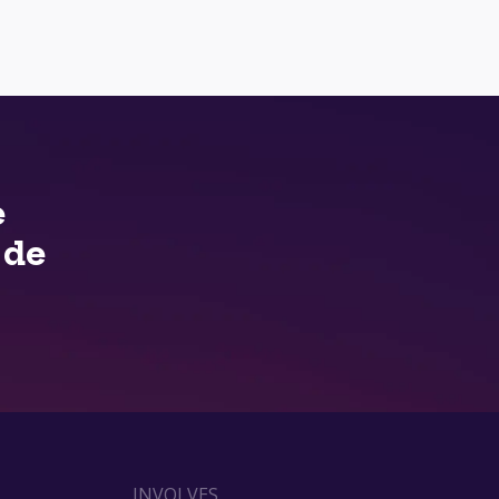
e
 de
INVOLVES