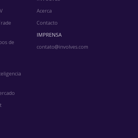
DV
Acerca
Trade
Contacto
IMPRENSA
pos de
contato@involves.com
teligencia
ercado
t