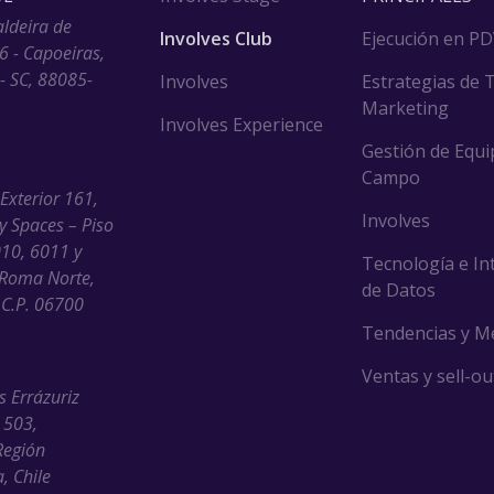
aldeira de
Involves Club
Ejecución en P
6 - Capoeiras,
 - SC, 88085-
Involves
Estrategias de 
Marketing
Involves Experience
Gestión de Equi
Campo
 Exterior 161,
Involves
ny Spaces – Piso
010, 6011 y
Tecnología e In
Roma Norte,
de Datos
C.P. 06700
Tendencias y M
Ventas y sell-ou
s Errázuriz
 503,
Región
, Chile