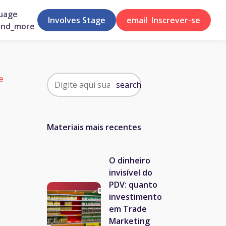
uage
Involves Stage
email
Inscrever-se
and_more
e
search
Materiais mais recentes
O dinheiro
invisível do
PDV: quanto
investimento
em Trade
Marketing