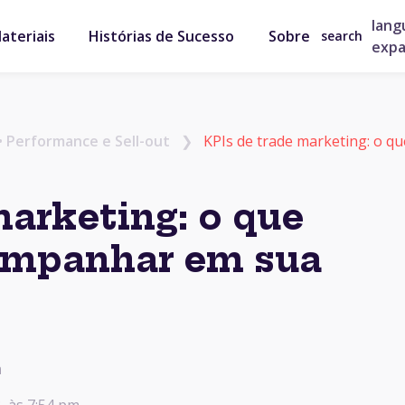
lang
ateriais
Histórias de Sucesso
Sobre
search
exp
•
Performance e Sell-out
❯
KPIs de trade marketing: o qu
marketing: o que
ompanhar em sua
a