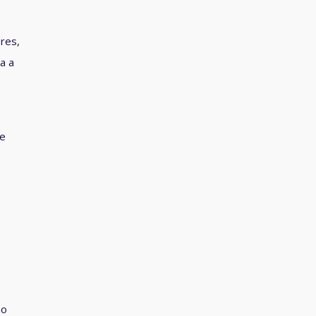
res,
a a
de
ão