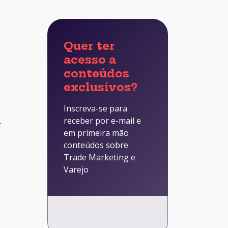
Quer ter
acesso a
conteúdos
exclusivos?
Inscreva-se para
receber por e-mail e
r
em primeira mão
conteúdos sobre
Trade Marketing e
Varejo