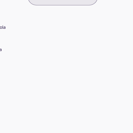
ola
a