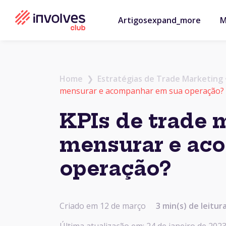
Artigos
expand_more
M
Home
❯
Estratégias de Trade Marketing
mensurar e acompanhar em sua operação?
KPIs de trade 
mensurar e ac
operação?
Criado em 12 de março
3
min(s) de leitur