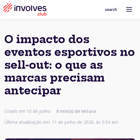
search
O impacto dos
eventos esportivos no
sell-out: o que as
marcas precisam
antecipar
Criado em 10 de junho
8 min(s) de leitura
Última atualização em: 11 de junho de 2026, às 5:54 am