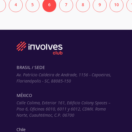
4
5
6
7
8
9
10
BRASIL / SEDE
Av. Patrício Caldeira de Andrade, 1156 - Capoeiras,
Florianópolis - SC, 88085-150
MÉXICO
Calle Colima, Exterior 161, Edificio Colony Spaces –
Piso 6, Oficinas 6010, 6011 y 6012, CDMX. Roma
Norte, Cuauhtémoc, C.P. 06700
Chile