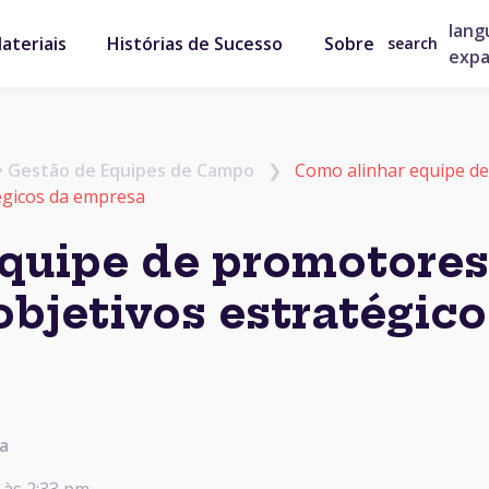
lang
ateriais
Histórias de Sucesso
Sobre
search
exp
•
Gestão de Equipes de Campo
❯
Como alinhar equipe de
égicos da empresa
equipe de promotores
objetivos estratégico
ra