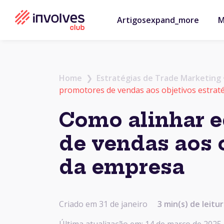
Artigos
expand_more
M
Home
❯
Estratégias de Trade Marketing
promotores de vendas aos objetivos estrat
Como alinhar 
de vendas aos 
da empresa
Criado em 31 de janeiro
3 min(s) de leitu