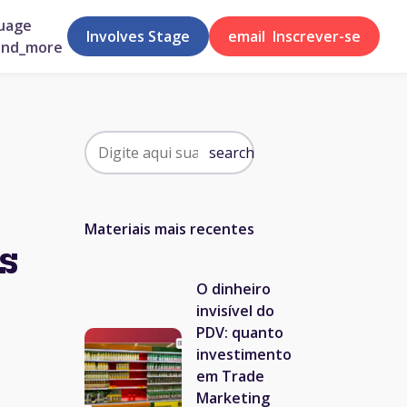
uage
Involves Stage
email
Inscrever-se
and_more
search
Materiais mais recentes
s
O dinheiro
invisível do
PDV: quanto
investimento
em Trade
Marketing