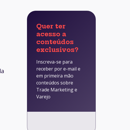
Quer ter
acesso a
conteúdos
exclusivos?
Inscreva-se para
receber por e-mail e
da
em primeira mão
conteúdos sobre
Trade Marketing e
Varejo