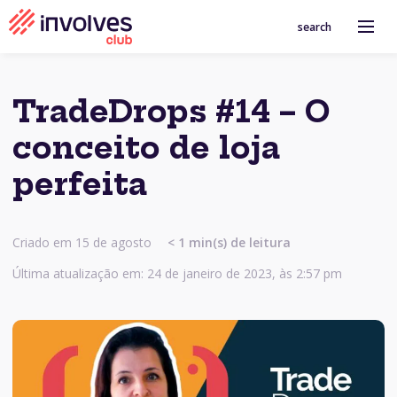
search
TradeDrops #14 – O
conceito de loja
perfeita
Criado em 15 de agosto
< 1
min(s) de leitura
Última atualização em: 24 de janeiro de 2023, às 2:57 pm