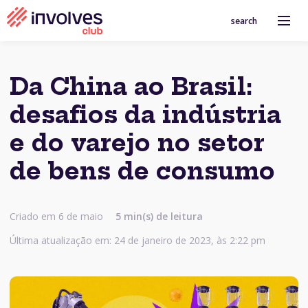
search
Da China ao Brasil:
desafios da indústria
e do varejo no setor
de bens de consumo
Criado em 6 de maio
5
min(s) de leitura
Última atualização em: 24 de janeiro de 2023, às 2:22 pm