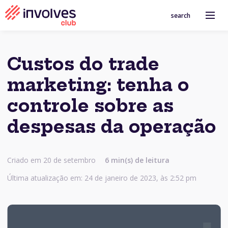
search
Custos do trade
marketing: tenha o
controle sobre as
despesas da operação
Criado em 20 de setembro
6
min(s) de leitura
Última atualização em: 24 de janeiro de 2023, às 2:52 pm