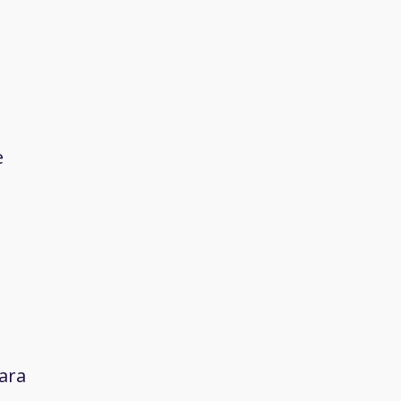
e
ara