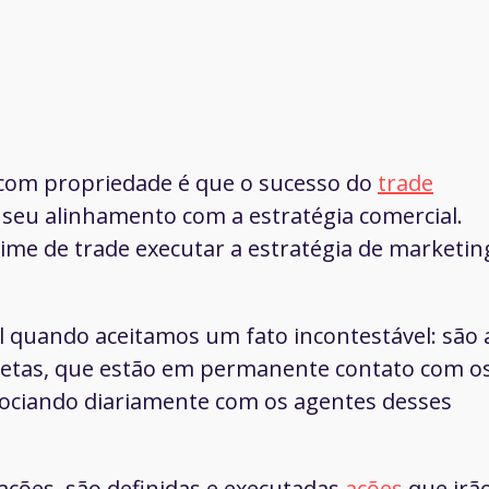
 com propriedade é que o sucesso do
trade
seu alinhamento com a estratégia comercial.
time de trade executar a estratégia de marketin
il quando aceitamos um fato incontestável: são 
iretas, que estão em permanente contato com o
egociando diariamente com os agentes desses
ações, são definidas e executadas
ações
que irã