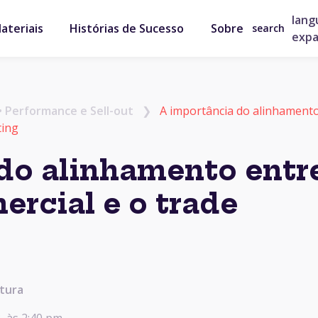
lang
ateriais
Histórias de Sucesso
Sobre
search
exp
•
Performance e Sell-out
❯
A importância do alinhament
ting
do alinhamento entr
ercial e o trade
itura