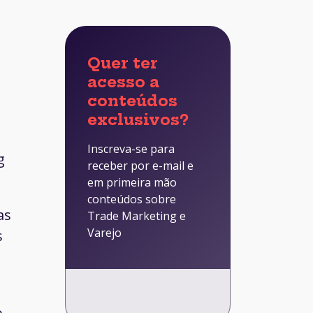
Quer ter
acesso a
conteúdos
exclusivos?
Inscreva-se para
g
receber por e-mail e
em primeira mão
conteúdos sobre
as
Trade Marketing e
Varejo
s
o