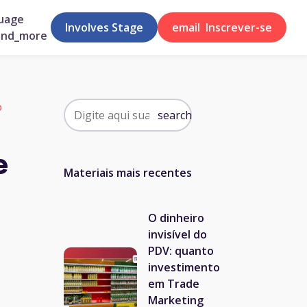
uage
Involves Stage
email
Inscrever-se
and_more
o
search
e
Materiais mais recentes
O dinheiro
invisível do
PDV: quanto
investimento
em Trade
Marketing