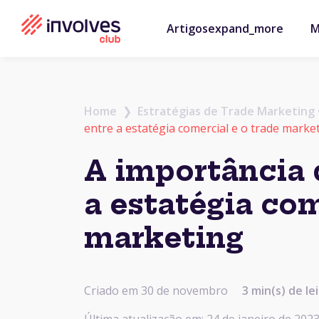
Artigos
expand_more
M
Home
❯
Estratégias de Trade Marketing
entre a estatégia comercial e o trade marke
A importância 
a estatégia com
marketing
Criado em 30 de novembro
3
min(s) de le