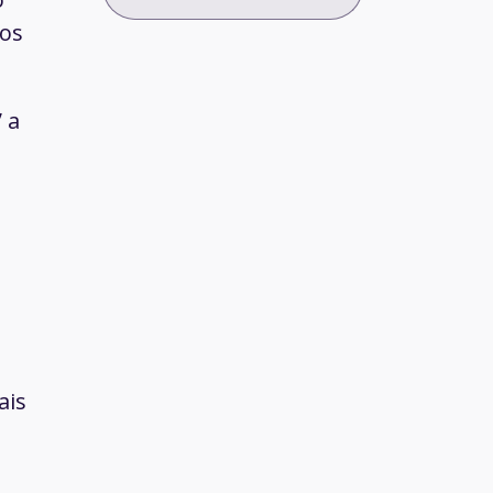
dos
 a
ais