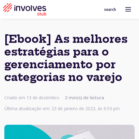
search
[Ebook] As melhores
estratégias para o
gerenciamento por
categorias no varejo
Criado em 13 de dezembro
2
min(s) de leitura
Última atualização em: 23 de janeiro de 2023, às 6:53 pm