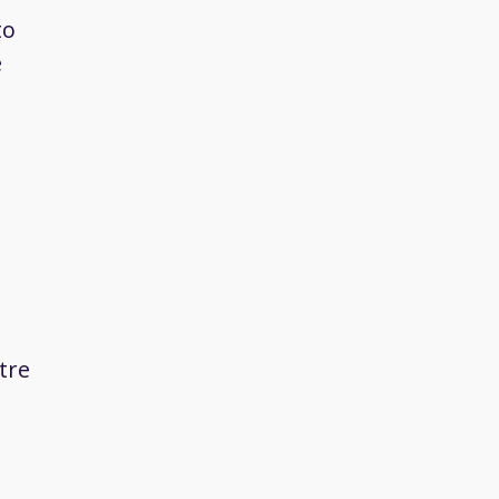
to
e
tre