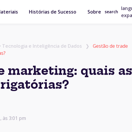
lang
ateriais
Histórias de Sucesso
Sobre
search
exp
•
Tecnologia e Inteligência de Dados
❯
Gestão de trade
as?
e marketing: quais a
rigatórias?
, às 3:01 pm