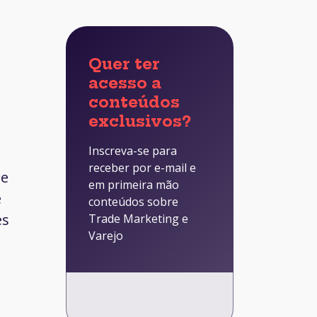
Quer ter
acesso a
conteúdos
exclusivos?
Inscreva-se para
receber por e-mail e
ue
em primeira mão
e
conteúdos sobre
es
Trade Marketing e
Varejo