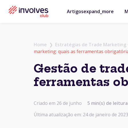
Artigos
expand_more
M
Home
❯
Estratégias de Trade Marketing
marketing: quais as ferramentas obrigatóri
Gestão de trad
ferramentas ob
Criado em 26 de junho
5
min(s) de leitura
Última atualização em: 24 de janeiro de 2023