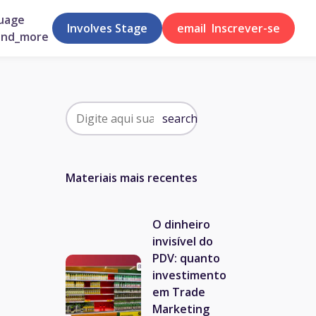
uage
Involves Stage
email
Inscrever-se
and_more
search
s
Materiais mais recentes
O dinheiro
invisível do
PDV: quanto
investimento
em Trade
Marketing