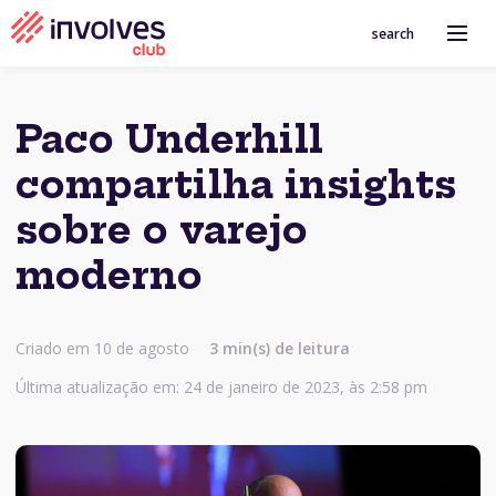
search
Paco Underhill
compartilha insights
sobre o varejo
moderno
Criado em 10 de agosto
3
min(s) de leitura
Última atualização em: 24 de janeiro de 2023, às 2:58 pm