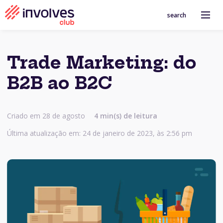
search
Trade Marketing: do
B2B ao B2C
Criado em 28 de agosto
4
min(s) de leitura
Última atualização em: 24 de janeiro de 2023, às 2:56 pm