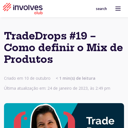
search
TradeDrops #19 –
Como definir o Mix de
Produtos
Criado em 10 de outubro
< 1
min(s) de leitura
Última atualização em: 24 de janeiro de 2023, às 2:49 pm