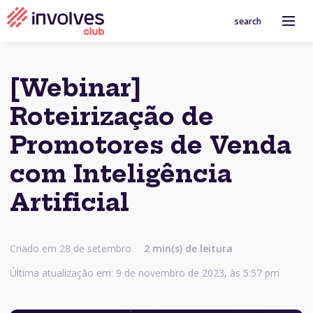
search
[Webinar]
Roteirização de
Promotores de Venda
com Inteligência
Artificial
Criado em 28 de setembro
2 min(s) de leitura
Última atualização em: 9 de novembro de 2023, às 5:57 pm