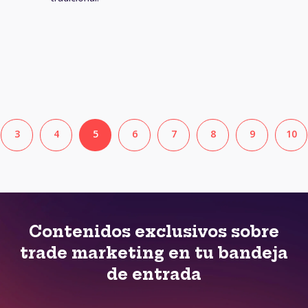
3
4
5
6
7
8
9
10
Contenidos exclusivos sobre
trade marketing en tu bandeja
de entrada