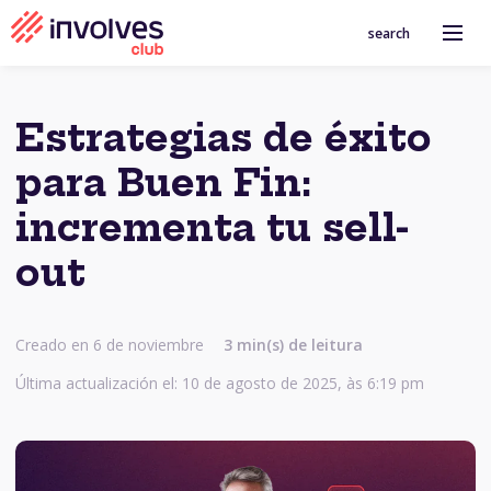
search
Estrategias de éxito
para Buen Fin:
incrementa tu sell-
out
Creado en 6 de noviembre
3 min(s) de leitura
Última actualización el: 10 de agosto de 2025, às 6:19 pm