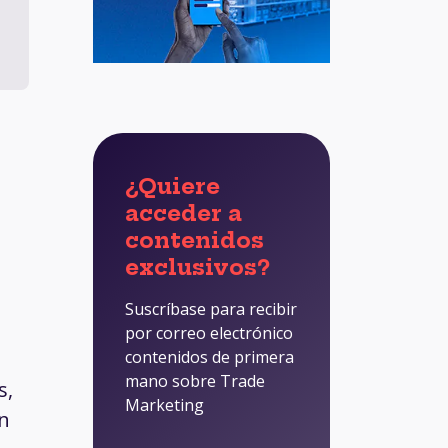
¿Quiere
acceder a
contenidos
exclusivos?
Suscríbase para recibir
por correo electrónico
contenidos de primera
mano sobre Trade
s,
Marketing
ón