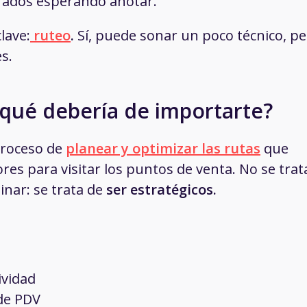
errados esperando anotar.
lave:
ruteo
.
Sí, puede sonar un poco técnico, p
es.
r qué debería de importarte?
 proceso de
planear y optimizar las rutas
que
es para visitar los puntos de venta. No se trat
minar: se trata de
ser estratégicos.
ividad
 de PDV