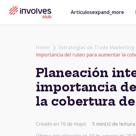
Artículos
expand_more
Home
❯
Estrategias de Trade Marketing
importancia del ruteo para aumentar la co
Planeación inte
importancia de
la cobertura d
Creado en 16 de mayo
5 min(s) de leitura