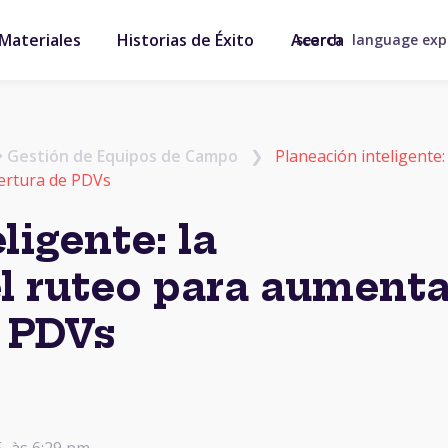
Materiales
Historias de Éxito
Acerca
search
language ex
•
Gestión de Equipos de Campo
❯
Planeación inteligente: 
bertura de PDVs
ligente: la
l ruteo para aumenta
e PDVs